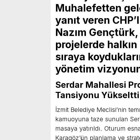
Muhalefetten gel
yanıt veren CHP’
Nazım Gençtürk, 
projelerde halkın 
sıraya koydukları
yönetim vizyonu
Serdar Mahallesi P
Tansiyonu Yükseltti
İzmit Belediye Meclisi’nin 
kamuoyuna taze sunulan Serd
masaya yatırıldı. Oturum esn
Karagöz’ün planlama ve stratej