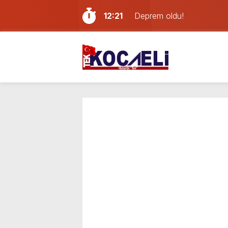
12:21
Deprem oldu!
12:09
İzmit D-100’de Kaza: Kamy
11:38
MHP Kocaeli teşkilatında d
11:02
Körfez hücum hattına gen
10:29
TBMM Adalet Komisyonu’nda
23:58
Kocaelispor yeni sezonu 
23:24
Kocaeli’de 3 araç zincirl
16:32
Çete şüphelisi Süleyman 
12:51
Kocaeli’de feci kaza: Kon