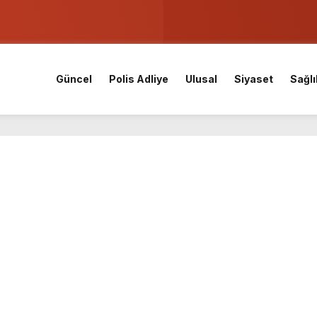
on tıra çarptı, sürücü sıkıştı
ev buluşma: İl kongresinin tarihi ve yeri açıklandı
Güncel
Polis Adliye
Ulusal
Siyaset
Sağlı
ç takviye: Kocaelispor yeni transferini duyurdu
n yeşil ışık: ‘Terörsüz Türkiye’ yasa teklifi geçti
coşkuyla açtı
eme kazaya karıştı
Tomruk Kandıra Cezaevi’ne gönderildi
trolden çıkan otomobil kaldırımdaki yayaları ezdi