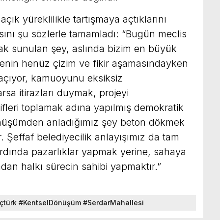
çık yüreklilikle tartışmaya açtıklarını
ını şu sözlerle tamamladı: “Bugün meclis
arak sunulan şey, aslında bizim en büyük
jenin henüz çizim ve fikir aşamasındayken
ı açıyor, kamuoyunu eksiksiz
rsa itirazları duymak, projeyi
ifleri toplamak adına yapılmış demokratik
 dönüşümden anladığımız şey beton dökmek
. Şeffaf belediyecilik anlayışımız da tam
ardında pazarlıklar yapmak yerine, sahaya
dan halkı sürecin sahibi yapmaktır.”
çtürk #KentselDönüşüm #SerdarMahallesi
ocaeliHaberleri #YerelSiyaset