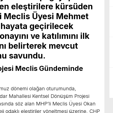
en eleştirilere kürsüden
li Meclis Üyesi Mehmet
hayata geçirilecek
onayını ve katılımını ilk
nı belirterek mevcut
nu savundu.
rojesi Meclis Gündeminde
temmuz dönemi olağan oturumunda,
ar Mahallesi Kentsel Dönüşüm Projesi
asında söz alan MHP’li Meclis Üyesi Okan
i odaklı eleştiriler yöneltmesi üzerine, CHP