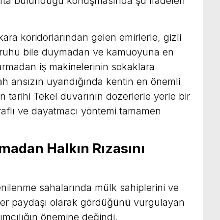
fta bulunduğu konuşmasında şu ifadeleri
nkara koridorlarından gelen emirlerle, gizli
ın ruhu bile duymadan ve kamuoyuna en
aktarmadan iş makinelerinin sokaklara
bah ansızın uyandığında kentin en önemli
n tarihi Tekel duvarının dozerlerle yerle bir
taraflı ve dayatmacı yöntemi tamamen
madan Halkın Rızasını
yenilenme sahalarında mülk sahiplerini ve
birer paydaşı olarak gördüğünü vurgulayan
mcılığın önemine değindi.