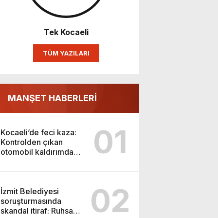
Tek Kocaeli
TÜM YAZILARI
MANŞET HABERLERİ
01
Kocaeli’de feci kaza:
Kontrolden çıkan
otomobil kaldırımdaki
yayaları ezdi
02
İzmit Belediyesi
soruşturmasında
skandal itiraf: Ruhsat