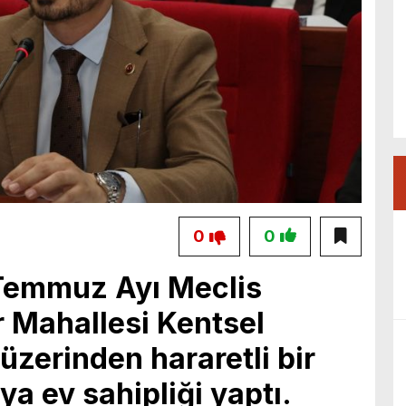
0
0
 Temmuz Ayı Meclis
r Mahallesi Kentsel
zerinden hararetli bir
ya ev sahipliği yaptı.