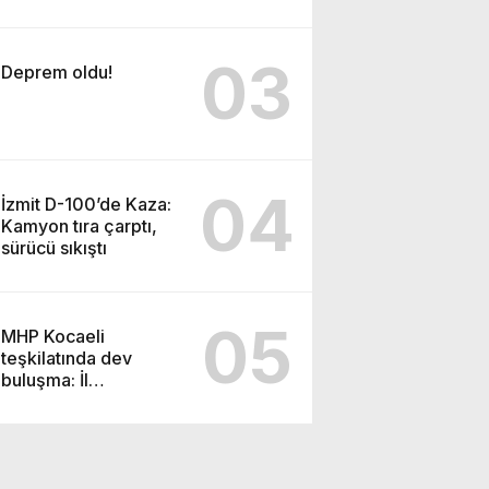
için 30 bin TL ve
video baskısı iddiası
03
Deprem oldu!
04
İzmit D-100’de Kaza:
Kamyon tıra çarptı,
sürücü sıkıştı
05
MHP Kocaeli
teşkilatında dev
buluşma: İl
kongresinin tarihi ve
yeri açıklandı