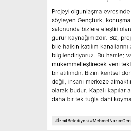
Projeyi olgunlaşma evresinde a
söyleyen Gençtürk, konuşmas
salonunda bizlere eleştiri ol
gurur kaynağımızdır. Biz, pro
bile halkın katılım kanalların
bilgilendiriyoruz. Bu hamle; va
mükemmelleştirecek yeni tekl
bir atılımdır. Bizim kentsel
değil, insanı merkeze almaktır
olarak budur. Kapalı kapılar 
daha bir tek tuğla dahi koyma
#İzmitBelediyesi #MehmetNazımGen
#ŞeffafBelediyecilik #İzmitMeclis #K