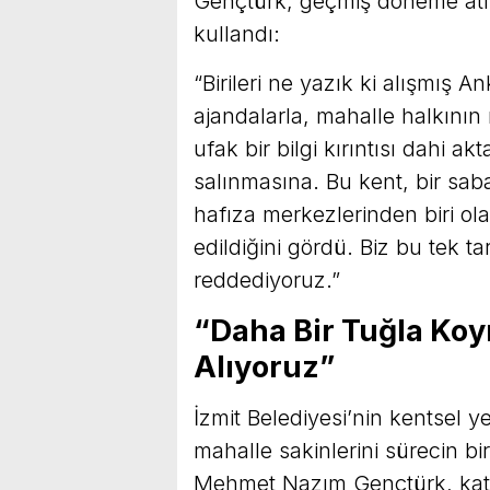
Gençtürk, geçmiş döneme atı
kullandı:
“Birileri ne yazık ki alışmış A
ajandalarla, mahalle halkın
ufak bir bilgi kırıntısı dahi 
salınmasına. Bu kent, bir sa
hafıza merkezlerinden biri ola
edildiğini gördü. Biz bu tek 
reddediyoruz.”
“Daha Bir Tuğla Koy
Alıyoruz”
İzmit Belediyesi’nin kentsel 
mahalle sakinlerini sürecin 
Mehmet Nazım Gençtürk, katı