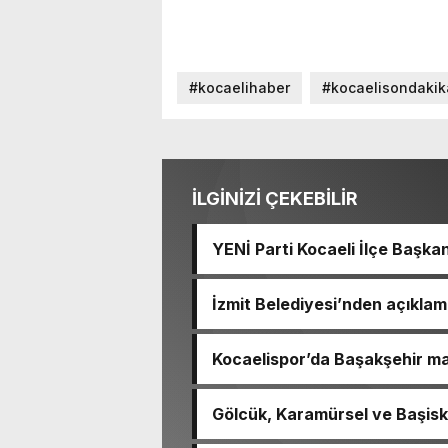
#kocaelihaber
#kocaelisondakik
İLGİNİZİ ÇEKEBİLİR
YENİ Parti Kocaeli İlçe Başkanl
İzmit Belediyesi’nden açıkla
soruşturma başlatmış
Kocaelispor’da Başakşehir maç
durduruldu!
Gölcük, Karamürsel ve Başiske