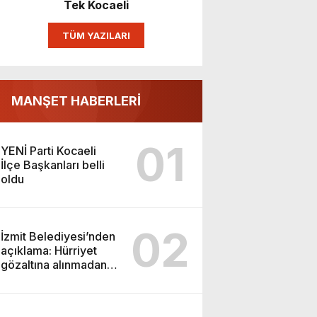
Tek Kocaeli
TÜM YAZILARI
MANŞET HABERLERİ
01
YENİ Parti Kocaeli
İlçe Başkanları belli
oldu
02
İzmit Belediyesi’nden
açıklama: Hürriyet
gözaltına alınmadan
önce soruşturma
başlatmış