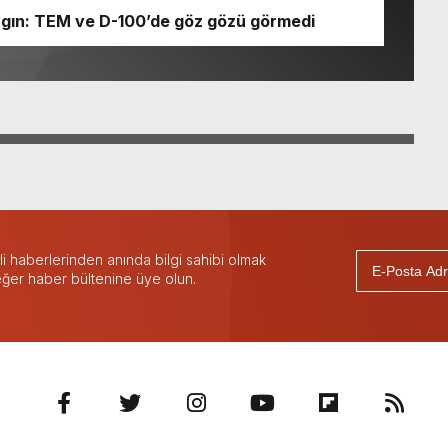
gın: TEM ve D-100’de göz gözü görmedi
 haberlerinden anında bilgi sahibi olmak
 eğer haber bültenine üye olun.