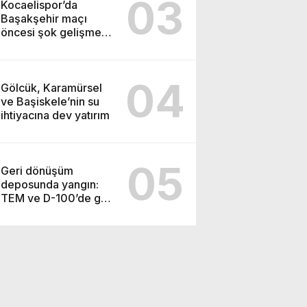
03
Kocaelispor’da
Başakşehir maçı
öncesi şok gelişme:
Lisans işlemleri
durduruldu!
04
Gölcük, Karamürsel
ve Başiskele’nin su
ihtiyacına dev yatırım
05
Geri dönüşüm
deposunda yangın:
TEM ve D-100’de göz
gözü görmedi