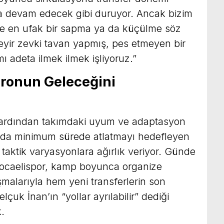
a devam edecek gibi duruyor. Ancak bizim
e en ufak bir sapma ya da küçülme söz
eyir zevki tavan yapmış, pes etmeyen bir
mı adeta ilmek ilmek işliyoruz.”
dronun Geleceğini
n ardından takımdaki uyum ve adaptasyon
mında minimum sürede atlatmayı hedefleyen
taktik varyasyonlara ağırlık veriyor. Günde
Kocaelispor, kamp boyunca organize
aşmalarıyla hem yeni transferlerin son
k İnan’ın “yollar ayrılabilir” dediği
k.