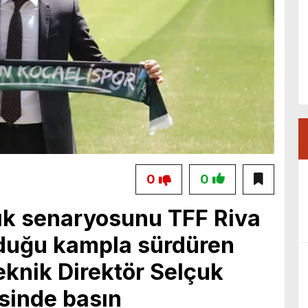
0
0
lık senaryosunu TFF Riva
rduğu kampla sürdüren
eknik Direktör Selçuk
sinde basın