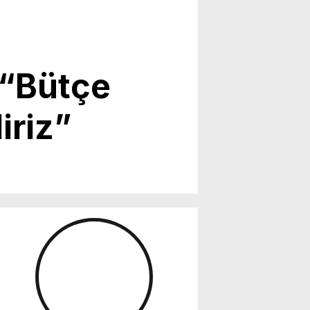
: “Bütçe
iriz”