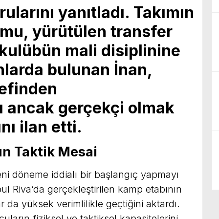
ularını yanıtladı. Takımın
mu, yürütülen transfer
kulübün mali disiplinine
nlarda bulunan İnan,
efinden
ı ancak gerçekçi olmak
ı ilan etti.
n Taktik Mesai
yeni döneme iddialı bir başlangıç yapmayı
ul Riva’da gerçekleştirilen kamp etabının
 da yüksek verimlilikle geçtiğini aktardı.
arın fiziksel ve taktiksel kapasitelerini