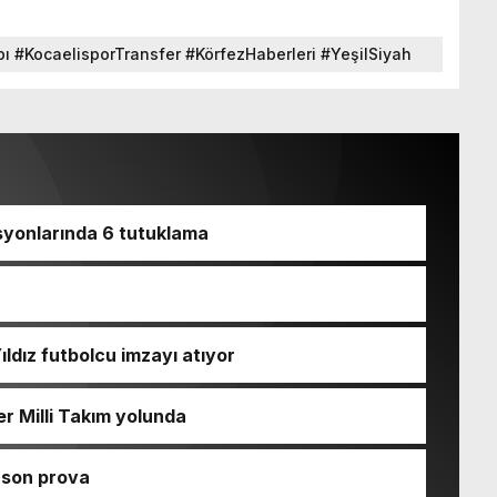
ı #KocaelisporTransfer #KörfezHaberleri #YeşilSiyah
demi
syonlarında 6 tutuklama
ıldız futbolcu imzayı atıyor
r Milli Takım yolunda
 son prova