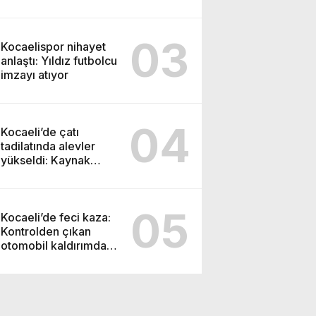
03
Kocaelispor nihayet
anlaştı: Yıldız futbolcu
imzayı atıyor
04
Kocaeli’de çatı
tadilatında alevler
yükseldi: Kaynak
kıvılcımı evi yaktı
05
Kocaeli’de feci kaza:
Kontrolden çıkan
otomobil kaldırımdaki
yayaları ezdi