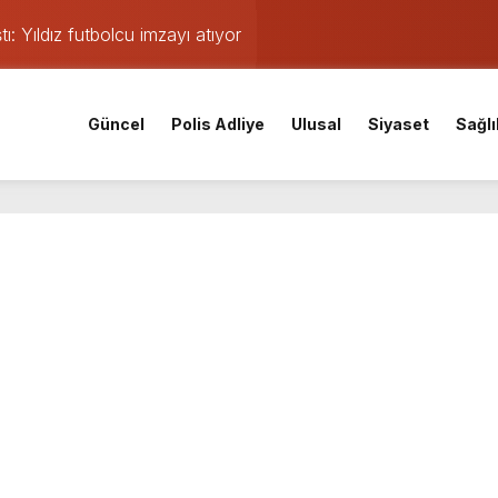
ı: Yıldız futbolcu imzayı atıyor
 alevler yükseldi: Kaynak kıvılcımı evi yaktı
trolden çıkan otomobil kaldırımdaki yayaları ezdi
Güncel
Polis Adliye
Ulusal
Siyaset
Sağlı
asında skandal itiraf: Ruhsat için 30 bin TL ve video baskısı id
on tıra çarptı, sürücü sıkıştı
ev buluşma: İl kongresinin tarihi ve yeri açıklandı
ç takviye: Kocaelispor yeni transferini duyurdu
erasyonlarında 6 tutuklama