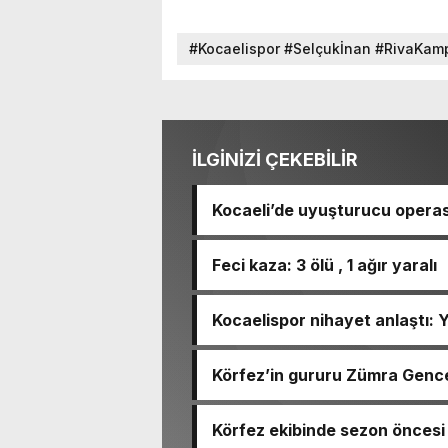
#Kocaelispor #Selçukİnan #RivaKamp
#TransferGündemi #KocaeliSporGün
İLGİNİZİ ÇEKEBİLİR
Kocaeli’de uyuşturucu opera
Feci kaza: 3 ölü , 1 ağır yaralı
Kocaelispor nihayet anlaştı: Y
Körfez’in gururu Zümra Gence
Körfez ekibinde sezon öncesi