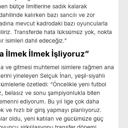
en bütçe limitlerine sadık kalarak
r dahilinde kalırken bazı sancılı ve zor
adına mevcut kadrodaki bazı oyuncularla
iliriz. Transferde hata lüksümüz yok, nokta
ır isimleri dahil edeceğiz.”
 İlmek İlmek İşliyoruz”
a ve gitmesi muhtemel isimlere rağmen ana
ini yineleyen Selçuk İnan, yeşil-siyahlı
cümlelerle özetledi: “Öncelikle yeni futbol
z, belasız ve sonu şampiyonlukla biten
 temenni ediyorum. Bu yıl lige çok daha
 ve hızlı bir giriş yapmayı planlıyoruz.
nlar oldu, yeni katılan ve gücümüze güç
 oyuncu sirkülasyonu transfer dönemi