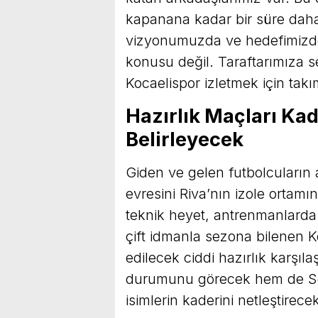
kapanana kadar bir süre dah
vizyonumuzda ve hedefimizd
konusu değil. Taraftarımıza s
Kocaelispor izletmek için takı
Hazırlık Maçları Ka
Belirleyecek
Giden ve gelen futbolcuları
evresini Riva’nın izole orta
teknik heyet, antrenmanlarda 
çift idmanla sezona bilenen 
edilecek ciddi hazırlık karşıl
durumunu görecek hem de Selçu
isimlerin kaderini netleştirece