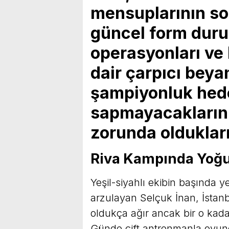
mensuplarının sor
güncel form duru
operasyonları ve 
dair çarpıcı beya
şampiyonluk hed
sapmayacakların
zorunda oldukların
Riva Kampında Yoğu
Yeşil-siyahlı ekibin başında 
arzulayan Selçuk İnan, İstanb
oldukça ağır ancak bir o kadar
Günde çift antrenmanla oyuncul