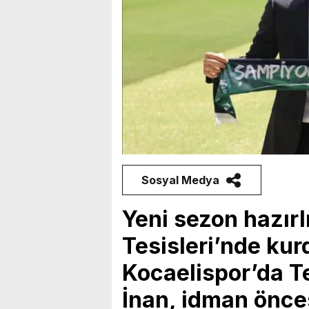
Sosyal Medya
Yeni sezon hazır
Tesisleri’nde ku
Kocaelispor’da T
İnan, idman önce