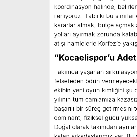
koordinasyon halinde, belirlen
ilerliyoruz. Tabii ki bu sınırla
kararlar almak, bütçe açmak 
yolları ayırmak zorunda kalab
atışı hamlelerle Körfez’e yakış
“Kocaelispor’u Adeta
Takımda yaşanan sirkülasyon
felsefeden ödün vermeyecekler
ekibin yeni oyun kimliğini şu 
yılının tüm camiamıza kazası
başarılı bir süreç getirmesini
dominant, fiziksel gücü yüksek
Doğal olarak takımdan ayrıla
katan arkadaşlarımız var. Bu