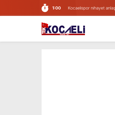
1:00
Kocaelispor nihayet anlaşt
13:34
Kocaeli’de çatı tadilatında
12:51
Kocaeli’de feci kaza: Kon
12:29
İzmit Belediyesi soruşturm
12:21
Deprem oldu!
12:09
İzmit D-100’de Kaza: Kamy
11:38
MHP Kocaeli teşkilatında d
11:02
Körfez hücum hattına gen
1:18
Kocaeli’de uyuşturucu op