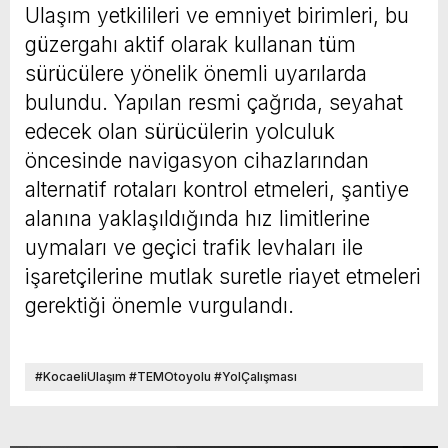
Ulaşım yetkilileri ve emniyet birimleri, bu
güzergahı aktif olarak kullanan tüm
sürücülere yönelik önemli uyarılarda
bulundu. Yapılan resmi çağrıda, seyahat
edecek olan sürücülerin yolculuk
öncesinde navigasyon cihazlarından
alternatif rotaları kontrol etmeleri, şantiye
alanına yaklaşıldığında hız limitlerine
uymaları ve geçici trafik levhaları ile
işaretçilerine mutlak suretle riayet etmeleri
gerektiği önemle vurgulandı.
#KocaeliUlaşım #TEMOtoyolu #YolÇalışması
#AnkaraYönüKapatıldı #MuallimköyKavşağı #KörfezKavşağı
#D100 #KuzeyMarmaraOtoyolu #KocaeliHaberleri