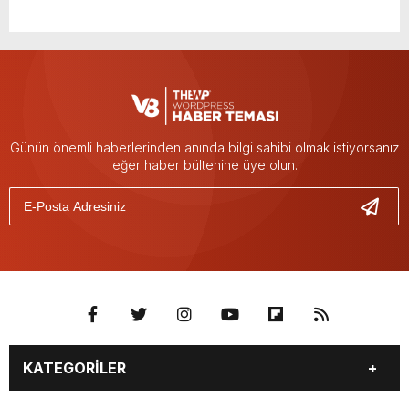
Günün önemli haberlerinden anında bilgi sahibi olmak istiyorsanız
eğer haber bültenine üye olun.
KATEGORİLER