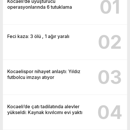
01
Kocaeli’de uyuşturucu
operasyonlarında 6 tutuklama
02
Feci kaza: 3 ölü , 1 ağır yaralı
03
Kocaelispor nihayet anlaştı: Yıldız
futbolcu imzayı atıyor
04
Kocaeli’de çatı tadilatında alevler
yükseldi: Kaynak kıvılcımı evi yaktı