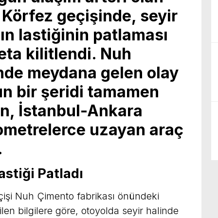
Körfez geçişinde, seyir
ın lastiğinin patlaması
ta kilitlendi. Nuh
nde meydana gelen olay
un bir şeridi tamamen
en, İstanbul-Ankara
lometrelerce uzayan araç
.
stiği Patladı
işi Nuh Çimento fabrikası önündeki
en bilgilere göre, otoyolda seyir halinde