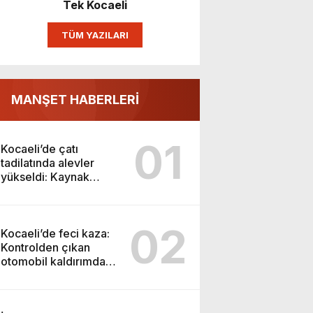
Tek Kocaeli
TÜM YAZILARI
MANŞET HABERLERİ
01
Kocaeli’de çatı
tadilatında alevler
yükseldi: Kaynak
kıvılcımı evi yaktı
02
Kocaeli’de feci kaza:
Kontrolden çıkan
otomobil kaldırımdaki
yayaları ezdi