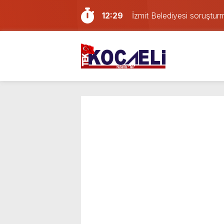
12:29
İzmit Belediyesi soruşturm
12:21
Deprem oldu!
12:09
İzmit D-100’de Kaza: Kamy
11:38
MHP Kocaeli teşkilatında d
11:02
Körfez hücum hattına gen
10:29
TBMM Adalet Komisyonu’nda
23:58
Kocaelispor yeni sezonu 
23:24
Kocaeli’de 3 araç zincirl
13:34
Kocaeli’de çatı tadilatında