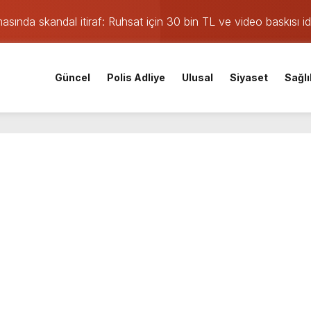
asında skandal itiraf: Ruhsat için 30 bin TL ve video baskısı id
on tıra çarptı, sürücü sıkıştı
Güncel
Polis Adliye
Ulusal
Siyaset
Sağlı
ev buluşma: İl kongresinin tarihi ve yeri açıklandı
ç takviye: Kocaelispor yeni transferini duyurdu
n yeşil ışık: ‘Terörsüz Türkiye’ yasa teklifi geçti
coşkuyla açtı
eme kazaya karıştı
 alevler yükseldi: Kaynak kıvılcımı evi yaktı