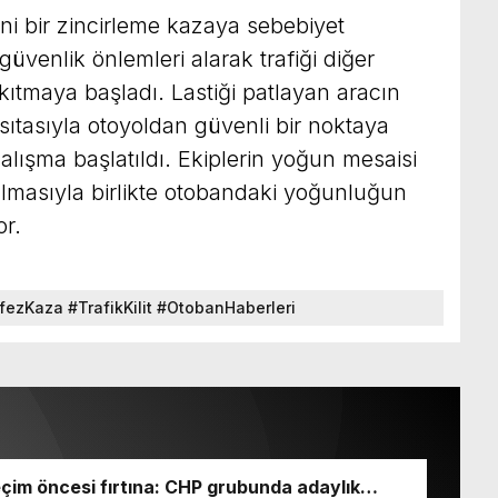
eni bir zincirleme kazaya sebebiyet
venlik önlemleri alarak trafiği diğer
akıtmaya başladı. Lastiği patlayan aracın
asıtasıyla otoyoldan güvenli bir noktaya
çalışma başlatıldı. Ekiplerin yoğun mesaisi
ılmasıyla birlikte otobandaki yoğunluğun
or.
ezKaza #TrafikKilit #OtobanHaberleri
olDurumuKocaeli
eçim öncesi fırtına: CHP grubunda adaylık