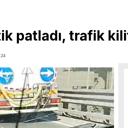
k patladı, trafik kil
:24