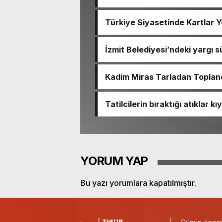
çatlağı
Türkiye Siyasetinde Kartlar Ye
Yeni Parti’yi Kurdu
İzmit Belediyesi’ndeki yargı s
Kadim Miras Tarladan Toplan
Coşkusu
Tatilcilerin bıraktığı atıklar k
bertaraf edildi
YORUM YAP
Bu yazı yorumlara kapatılmıştır.