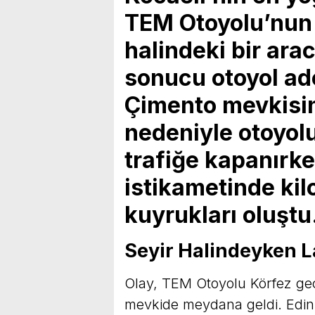
TEM Otoyolu’nun 
halindeki bir arac
sonucu otoyol ade
Çimento mevkisi
nedeniyle otoyol
trafiğe kapanırk
istikametinde ki
kuyrukları oluştu
Seyir Halindeyken La
Olay, TEM Otoyolu Körfez geç
mevkide meydana geldi. Edinil