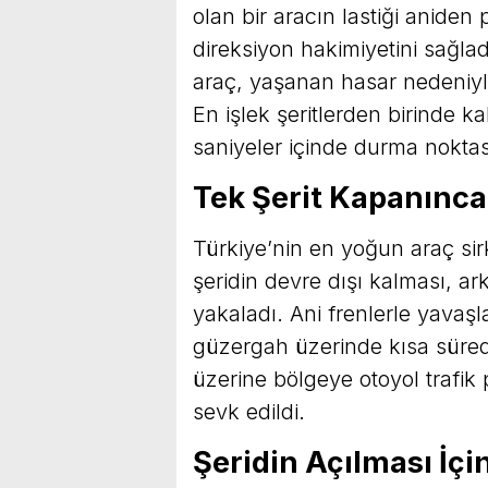
olan bir aracın lastiği aniden
direksiyon hakimiyetini sağla
araç, yaşanan hasar nedeniyl
En işlek şeritlerden birinde k
saniyeler içinde durma noktas
Tek Şerit Kapanınca
Türkiye’nin en yoğun araç si
şeridin devre dışı kalması, a
yakaladı. Ani frenlerle yava
güzergah üzerinde kısa süred
üzerine bölgeye otoyol trafik po
sevk edildi.
Şeridin Açılması İç