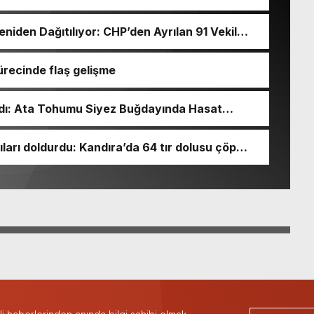
niden Dağıtılıyor: CHP’den Ayrılan 91 Vekil
ürecinde flaş gelişme
dı: Ata Tohumu Siyez Buğdayında Hasat
ıyıları doldurdu: Kandıra’da 64 tır dolusu çöp