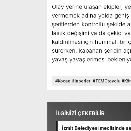
Olay yerine ulaşan ekipler, y
vermemek adına yolda geniş gü
şeritlerden kontrollü şekilde 
lastik değişimi ya da çekici v
kaldırılması için hummalı bir 
sürerken, kapanan şeridin aç
yavaş yavaş erimesi bekleniy
#KocaeliHaberleri #TEMOtoyolu #Körf
#SonDakikaKocaeli #NuhÇimento #Y
İLGİNİZİ ÇEKEBİLİR
İzmit Belediyesi meclisinde s