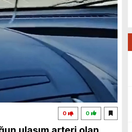
0
0
ğun ulaşım arteri olan