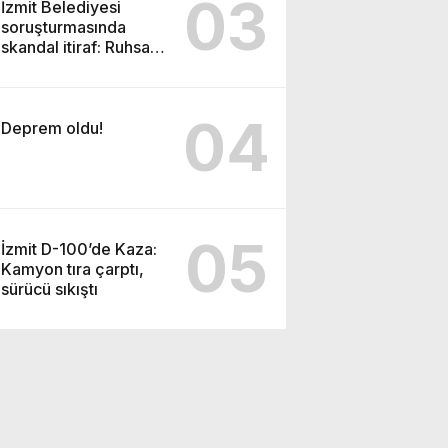
03
İzmit Belediyesi
soruşturmasında
skandal itiraf: Ruhsat
için 30 bin TL ve
video baskısı iddiası
04
Deprem oldu!
05
İzmit D-100’de Kaza:
Kamyon tıra çarptı,
sürücü sıkıştı